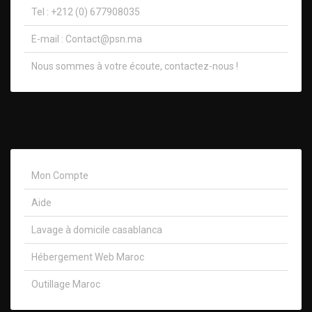
Tel : +212 (0) 677908035
E-mail :
Contact@psn.ma
Nous sommes à votre écoute, contactez-nous !​
Mon Compte
Aide
Lavage à domicile casablanca
Hébergement Web Maroc
Outillage Maroc