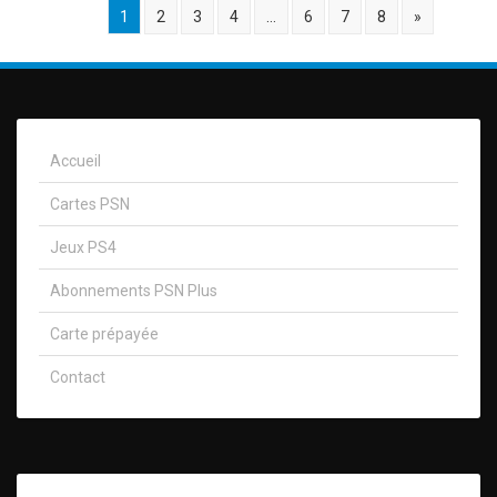
1
2
3
4
…
6
7
8
»
Accueil
Cartes PSN
Jeux PS4
Abonnements PSN Plus
Carte prépayée
Contact