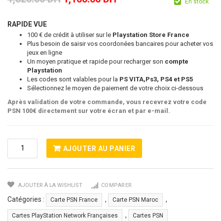
En stock
RAPIDE VUE
100 € de crédit à utiliser sur le
Playstation Store France
Plus besoin de saisir vos coordonées bancaires pour acheter vos
jeux en ligne
Un moyen pratique et rapide pour recharger son
compte
Playstation
Les codes sont valables pour la
PS VITA,Ps3, PS4 et PS5
Sélectionnez le moyen de paiement de votre choix ci-dessous
Après validation de votre commande, vous recevrez votre code
PSN 100€ directement sur votre écran et par e-mail.
Quantité
AJOUTER AU PANIER
De
Carte
PSN
AJOUTER À LA WISHLIST
COMPARER
100
Euros
Catégories :
,
,
Carte PSN France
Carte PSN Maroc
FR
,
Cartes PlayStation Network Françaises
Cartes PSN