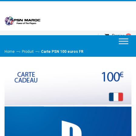
Panier
0
—›
—›
Home
Produit
Carte PSN 100 euros FR