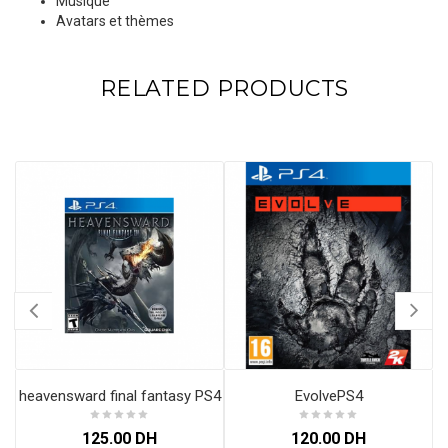
Musique
Avatars et thèmes
RELATED PRODUCTS
heavensward final fantasy PS4
EvolvePS4
125.00
DH
120.00
DH