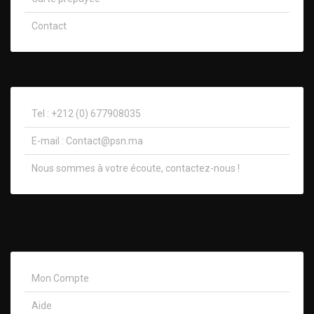
Contact
Tel : +212 (0) 677908035
E-mail :
Contact@psn.ma
Nous sommes à votre écoute, contactez-nous !​
Mon Compte
Aide