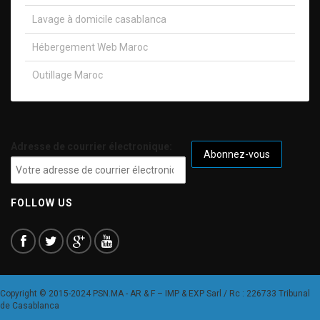
Lavage à domicile casablanca
Hébergement Web Maroc
Outillage Maroc
Adresse de courrier électronique:
FOLLOW US
Copyright © 2015-2024 PSN.MA - AR & F – IMP & EXP Sarl / Rc : 226733 Tribunal
de Casablanca