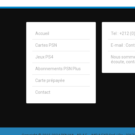
Accueil
Tel : +212 (
Cartes PSN
E-mail :
Con
Jeux PS4
Nous sommes
écoute, cont
Abonnements PSN Plus
Carte prépayée
Contact