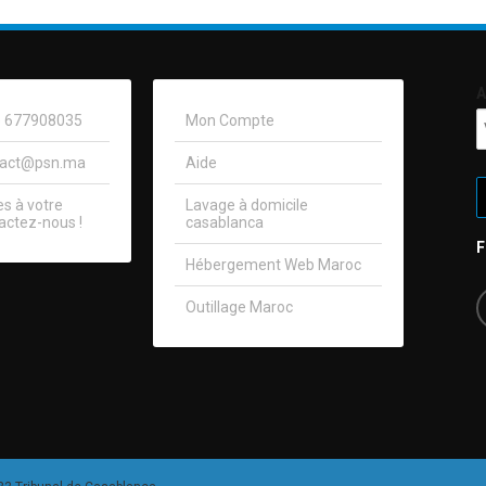
A
0) 677908035
Mon Compte
tact@psn.ma
Aide
 à votre
Lavage à domicile
actez-nous !​
casablanca
Hébergement Web Maroc
Outillage Maroc