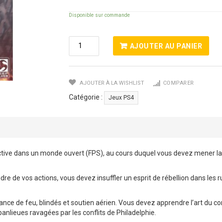
Disponible sur commande
Quantité
AJOUTER AU PANIER
De
HOMEFRONT
:
AJOUTER À LA WISHLIST
COMPARER
THE
REVOLUTION
Catégorie :
Jeux PS4
PS4
ective dans un monde ouvert (FPS), au cours duquel vous devez mener la 
e vos actions, vous devez insuffler un esprit de rébellion dans les rues 
sance de feu, blindés et soutien aérien. Vous devez apprendre l’art du c
banlieues ravagées par les conflits de Philadelphie.