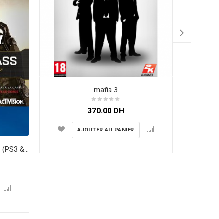
mafia 3
370.00
DH
AJOUTER AU PANIER
Call Of Duty - Advanced Warfare (PS3 & PS4)