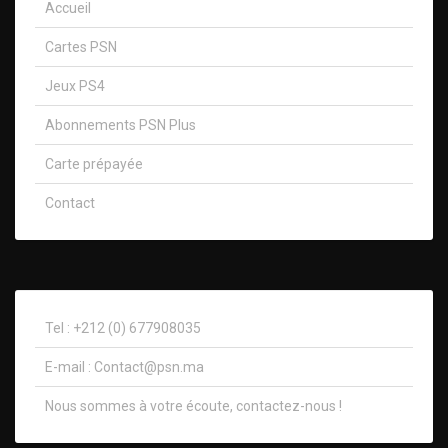
Accueil
Cartes PSN
Jeux PS4
Abonnements PSN Plus
Carte prépayée
Contact
Tel : +212 (0) 677908035
E-mail :
Contact@psn.ma
Nous sommes à votre écoute, contactez-nous !​