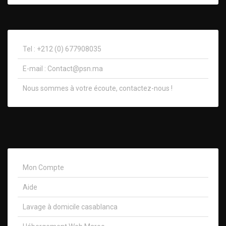
Tel : +212 (0) 677908035
E-mail :
Contact@psn.ma
Nous sommes à votre écoute, contactez-nous !​
Mon Compte
Aide
Lavage à domicile casablanca