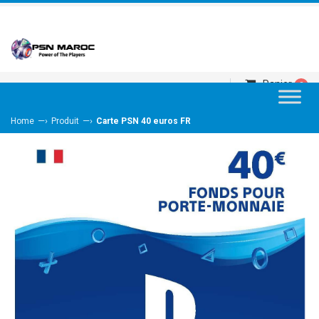
Panier
0
—›
—›
Home
Produit
Carte PSN 40 euros FR