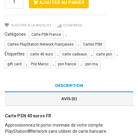
Quantité
AJOUTER AU PANIER
De
Carte
PSN
AJOUTER À LA WISHLIST
COMPARER
40
Euros
Catégories :
,
Carte PSN France
FR
,
Cartes PlayStation Network Françaises
Cartes PSN
Étiquettes :
,
,
,
carte 40 euro
carte cadeaux
carte psn
,
,
,
gift card
Prix Maroc
psn france
psn ma
DESCRIPTION
AVIS (0)
Carte PSN 40 euros FR
Approvisionnez le porte-monnaie de votre compte
PlayStation®Network sans utiliser de carte bancaire.