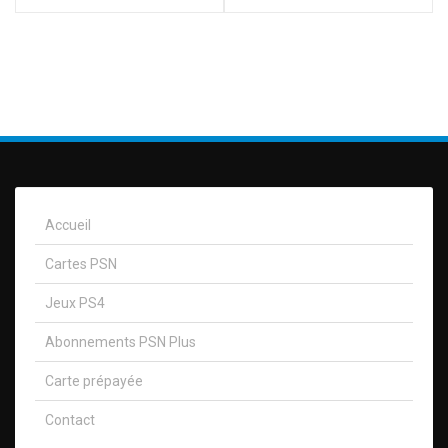
Accueil
Cartes PSN
Jeux PS4
Abonnements PSN Plus
Carte prépayée
Contact