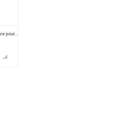
Logitech G29 Racing Driving Force pour PS4, PS3, PC