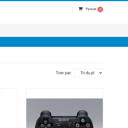
Panier
0
Trier par: