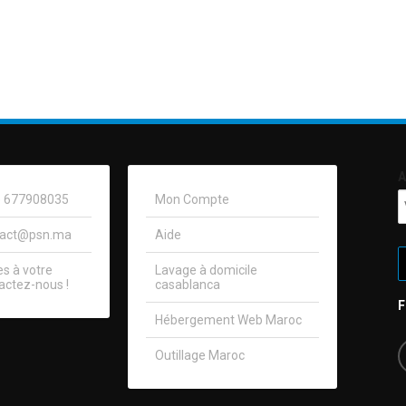
A
0) 677908035
Mon Compte
tact@psn.ma
Aide
 à votre
Lavage à domicile
actez-nous !​
casablanca
Hébergement Web Maroc
Outillage Maroc