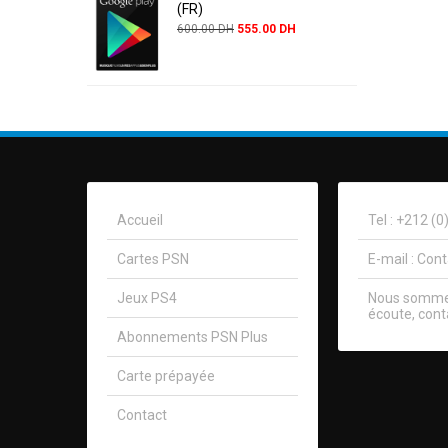
(FR)
600.00
DH
555.00
DH
Accueil
Tel : +212 (
Cartes PSN
E-mail :
Con
Jeux PS4
Nous sommes
écoute, cont
Abonnements PSN Plus
Carte prépayée
Contact