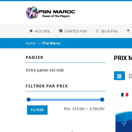
ACCUEIL
CARTES PSN
JEUX PS4
—›
Home
Prix Maroc
PRIX 
PANIER
Votre panier est vide.
FILTRER PAR PRIX
Prix :
210 DH
—
3,750 DH
FILTRER