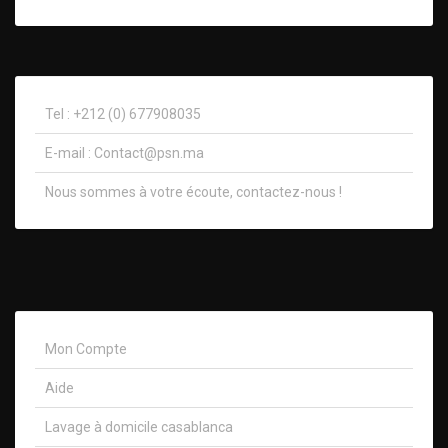
Tel : +212 (0) 677908035
E-mail :
Contact@psn.ma
Nous sommes à votre écoute, contactez-nous !​
Mon Compte
Aide
Lavage à domicile casablanca