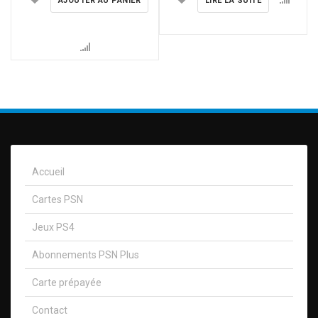
AJOUTER AU PANIER
LIRE LA SUITE
Accueil
Cartes PSN
Jeux PS4
Abonnements PSN Plus
Carte prépayée
Contact