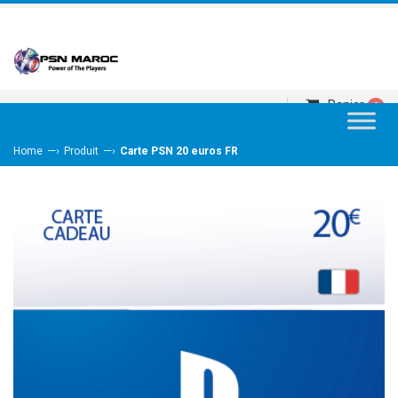
Panier
0
—›
—›
Home
Produit
Carte PSN 20 euros FR