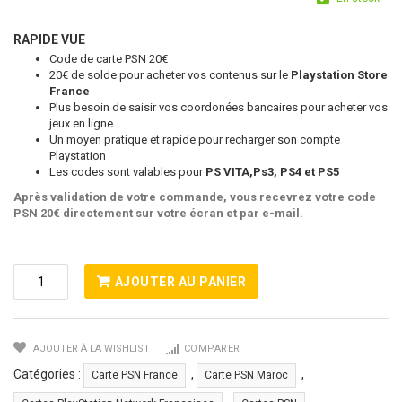
RAPIDE VUE
Code de carte PSN 20€
20€ de solde pour acheter vos contenus sur le
Playstation Store
France
Plus besoin de saisir vos coordonées bancaires pour acheter vos
jeux en ligne
Un moyen pratique et rapide pour recharger son compte
Playstation
Les codes sont valables pour
PS VITA,Ps3, PS4 et PS5
Après validation de votre commande, vous recevrez votre code
PSN 20€ directement sur votre écran et par e-mail.
Quantité
AJOUTER AU PANIER
De
Carte
PSN
AJOUTER À LA WISHLIST
COMPARER
20
Euros
Catégories :
,
,
Carte PSN France
Carte PSN Maroc
FR