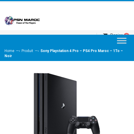
Panier
0
—›
—›
Home
Produit
Sony Playstation 4 Pro – PS4 Pro Maroc – 1To –
Noir