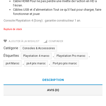
Câble HDMI Pour ne pas perdre une miette de l’action en HD à
l’écran.
Câbles USB et d’alimentation Tout ce qu’il faut pour charger, faire
fonctionner et jouer.
Console Playstation 4 (Sony) : garantie constructeur 1 an.
Rupture de stock
AJOUTER À LA WISHLIST
COMPARER
Catégorie :
Consoles & Accessoires
Étiquettes :
,
,
Playstation 4 maroc
Playstation Pro maroc
,
,
ps4 Maroc
ps4 prix maroc
Ps4 pro prix maroc
DESCRIPTION
AVIS (0)