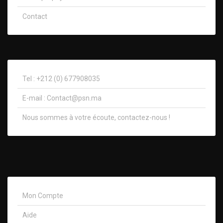
Contact
Tel : +212 (0) 677908035
E-mail :
Contact@psn.ma
Nous sommes à votre écoute, contactez-nous !​
Mon Compte
Aide