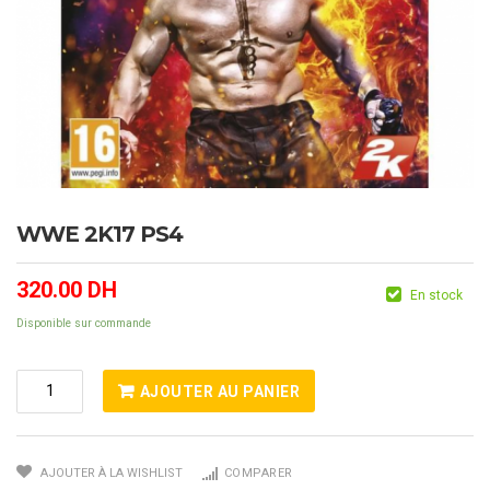
WWE 2K17 PS4
320.00
DH
En stock
Disponible sur commande
Quantité
AJOUTER AU PANIER
De
WWE
2K17
AJOUTER À LA WISHLIST
COMPARER
PS4