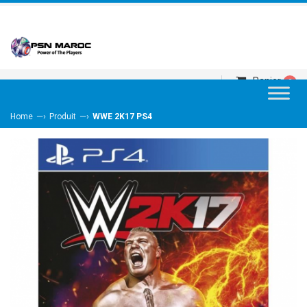
Panier
0
—›
—›
Home
Produit
WWE 2K17 PS4