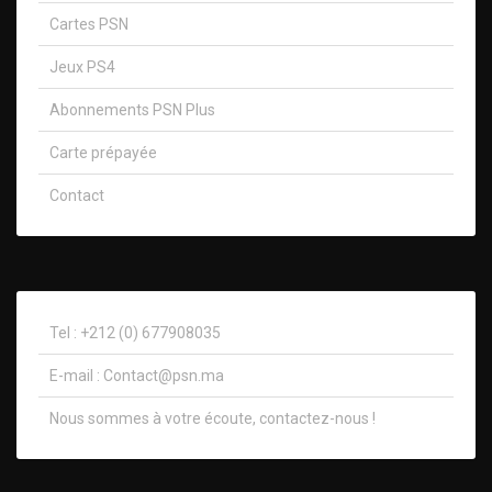
Cartes PSN
Jeux PS4
Abonnements PSN Plus
Carte prépayée
Contact
Tel : +212 (0) 677908035
E-mail :
Contact@psn.ma
Nous sommes à votre écoute, contactez-nous !​