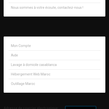
Nous sommes à votre écoute, contactez-nous !​
Mon Compte
Aide
Lavage à domicile casablanca
Hébergement Web Maroc
Outillage Maroc
Adresse de courrier électronique: