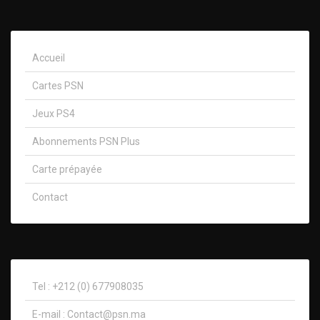
Accueil
Cartes PSN
Jeux PS4
Abonnements PSN Plus
Carte prépayée
Contact
Tel : +212 (0) 677908035
E-mail :
Contact@psn.ma