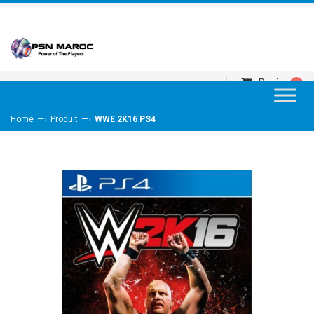
Panier
0
—›
—›
Home
Produit
WWE 2K16 PS4