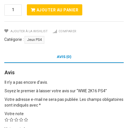
Quantité
AJOUTER AU PANIER
De
WWE
2K16
AJOUTER À LA WISHLIST
COMPARER
PS4
Catégorie :
Jeux PS4
AVIS (0)
Avis
Il n’y a pas encore d’avis.
Soyez le premier à laisser votre avis sur “WWE 2K16 PS4”
Votre adresse e-mail ne sera pas publiée.
Les champs obligatoires
sont indiqués avec
*
Votre note