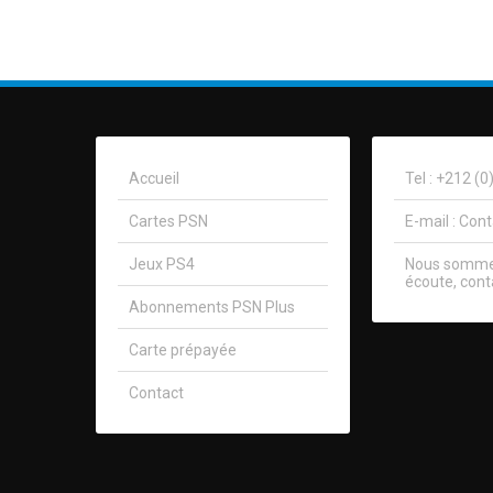
Accueil
Tel : +212 (
Cartes PSN
E-mail :
Con
Jeux PS4
Nous sommes
écoute, cont
Abonnements PSN Plus
Carte prépayée
Contact