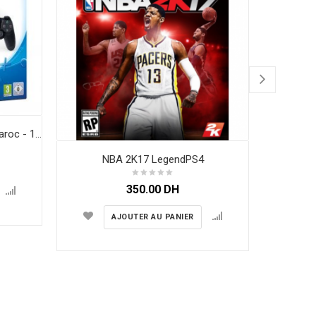
Sony Playstation 4 Slim - PS4 Maroc - 1To - Noir
NBA 2K17 LegendPS4
350.00
DH
AJOUTER AU PANIER
Facebook 
2