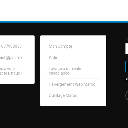
A
0) 677908035
Mon Compte
tact@psn.ma
Aide
 à votre
Lavage à domicile
actez-nous !​
casablanca
Hébergement Web Maroc
Outillage Maroc