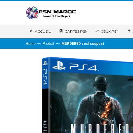
ACCUEIL
CARTES PSN
JEUX PS4
—›
—›
Home
Produit
MURDERED soul suspect