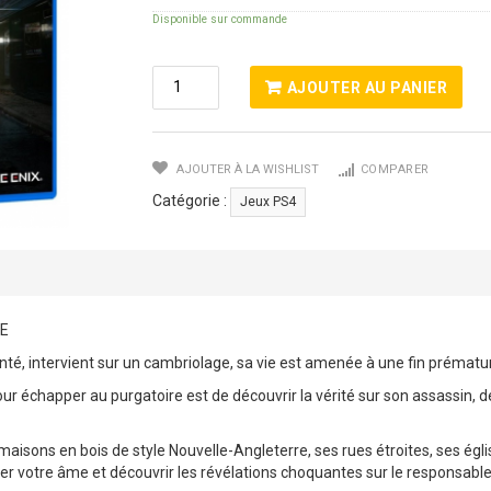
Disponible sur commande
Quantité
AJOUTER AU PANIER
De
MURDERED
Soul
AJOUTER À LA WISHLIST
COMPARER
Suspect
Catégorie :
Jeux PS4
RE
 intervient sur un cambriolage, sa vie est amenée à une fin prématuré
 échapper au purgatoire est de découvrir la vérité sur son assassin, de l
es maisons en bois de style Nouvelle-Angleterre, ses rues étroites, ses égl
 votre âme et découvrir les révélations choquantes sur le responsable 