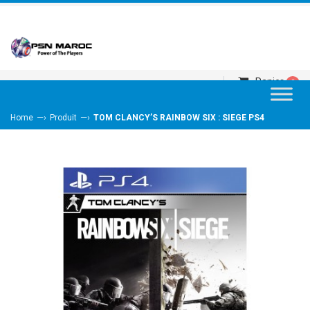
Panier
0
—›
—›
Home
Produit
TOM CLANCY’S RAINBOW SIX : SIEGE PS4