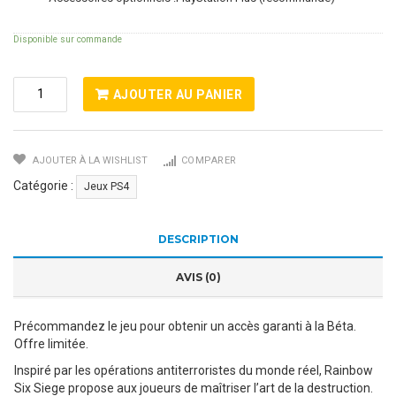
Disponible sur commande
Quantité
AJOUTER AU PANIER
De
TOM
CLANCY'S
AJOUTER À LA WISHLIST
COMPARER
RAINBOW
SIX
Catégorie :
Jeux PS4
:
SIEGE
PS4
DESCRIPTION
AVIS (0)
Précommandez le jeu pour obtenir un accès garanti à la Béta.
Offre limitée.
Inspiré par les opérations antiterroristes du monde réel, Rainbow
Six Siege propose aux joueurs de maîtriser l’art de la destruction.