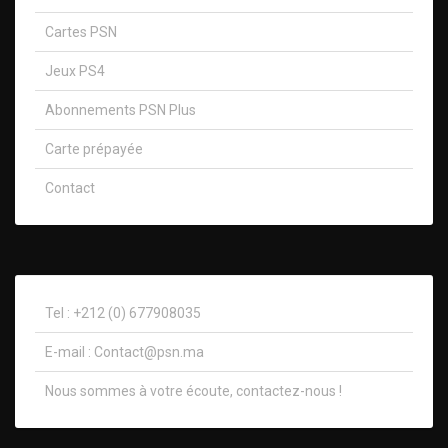
Cartes PSN
Jeux PS4
Abonnements PSN Plus
Carte prépayée
Contact
Tel : +212 (0) 677908035
E-mail :
Contact@psn.ma
Nous sommes à votre écoute, contactez-nous !​