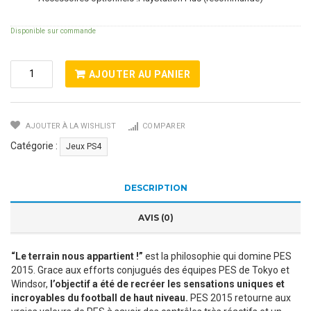
Disponible sur commande
Quantité
AJOUTER AU PANIER
De
PES
2015
AJOUTER À LA WISHLIST
COMPARER
Pro
Evolution
Catégorie :
Jeux PS4
Soccer
DESCRIPTION
AVIS (0)
“Le terrain nous appartient !”
est la philosophie qui domine PES
2015. Grace aux efforts conjugués des équipes PES de Tokyo et
Windsor,
l’objectif a été de recréer les sensations uniques et
incroyables du football de haut niveau.
PES 2015 retourne aux