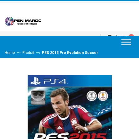
Panier
0
—›
—›
Home
Produit
PES 2015 Pro Evolution Soccer