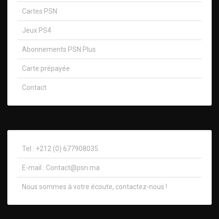
Cartes PSN
Jeux PS4
Abonnements PSN Plus
Carte prépayée
Contact
Tel : +212 (0) 677908035
E-mail :
Contact@psn.ma
Nous sommes à votre écoute, contactez-nous !​