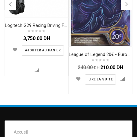
Logitech G29 Racing Driving Force pour PS4, PS3, PC
3,750.00
DH
AJOUTER AU PANIER
League of Legend 20€ - Europe France Au Maroc
240.00
210.00
DH
DH
LIRE LA SUITE
Accueil