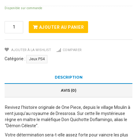
Disponible sur commande
Quantité
AJOUTER AU PANIER
De
One
Piece
AJOUTER À LA WISHLIST
COMPARER
Pirate
Warriors
Catégorie :
Jeux PS4
3
DESCRIPTION
AVIS (0)
Revivez l’histoire originale de One Piece, depuis le village Moulin à
vent jusqu’au royaume de Dressrosa. Sur cette île mystérieuse
règne en maître le maléfique Don Quichotte Doflamingo, alias le
“Démon Céleste”.
Votre détermination sera-t-elle assez forte pour vaincre les plus