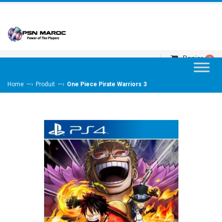
Panier
0
—›
—›
Home
Produit
One Piece Pirate Warriors 3