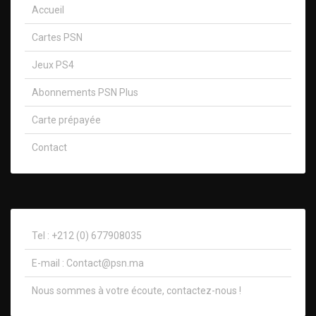
Accueil
Cartes PSN
Jeux PS4
Abonnements PSN Plus
Carte prépayée
Contact
Tel : +212 (0) 677908035
E-mail :
Contact@psn.ma
Nous sommes à votre écoute, contactez-nous !​