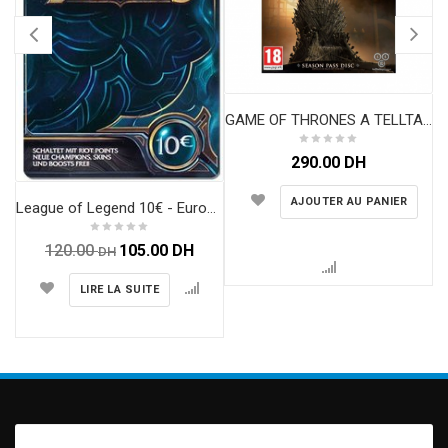
C
GAME OF THRONES A TELLTALE GAMES SERIES PS4
290.00
DH
AJOUTER AU PANIER
League of Legend 10€ - Europe France Au Maroc
120.00
105.00
DH
DH
LIRE LA SUITE