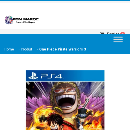
Panier
0
—›
—›
Home
Produit
One Piece Pirate Warriors 3