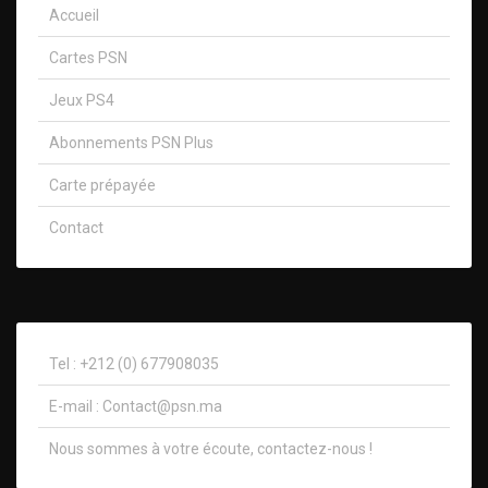
Accueil
Cartes PSN
Jeux PS4
Abonnements PSN Plus
Carte prépayée
Contact
Tel : +212 (0) 677908035
E-mail :
Contact@psn.ma
Nous sommes à votre écoute, contactez-nous !​