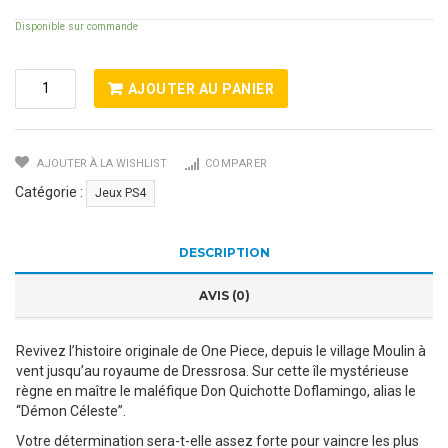
Disponible sur commande
Quantité
AJOUTER AU PANIER
De
One
Piece
AJOUTER À LA WISHLIST
COMPARER
Pirate
Warriors
Catégorie :
Jeux PS4
3
DESCRIPTION
AVIS (0)
Revivez l’histoire originale de One Piece, depuis le village Moulin à
vent jusqu’au royaume de Dressrosa. Sur cette île mystérieuse
règne en maître le maléfique Don Quichotte Doflamingo, alias le
“Démon Céleste”.
Votre détermination sera-t-elle assez forte pour vaincre les plus