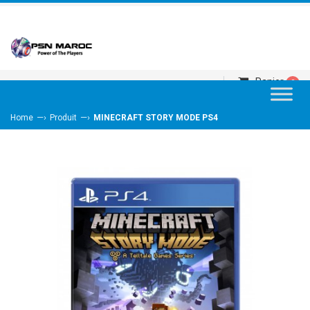
Panier
0
—›
—›
Home
Produit
MINECRAFT STORY MODE PS4