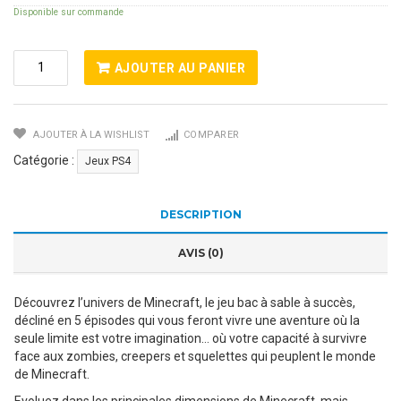
Disponible sur commande
Quantité
AJOUTER AU PANIER
De
MINECRAFT
STORY
AJOUTER À LA WISHLIST
COMPARER
MODE
PS4
Catégorie :
Jeux PS4
DESCRIPTION
AVIS (0)
Découvrez l’univers de Minecraft, le jeu bac à sable à succès,
décliné en 5 épisodes qui vous feront vivre une aventure où la
seule limite est votre imagination… où votre capacité à survivre
face aux zombies, creepers et squelettes qui peuplent le monde
de Minecraft.
Evoluez dans les principales dimensions de Minecraft, mais