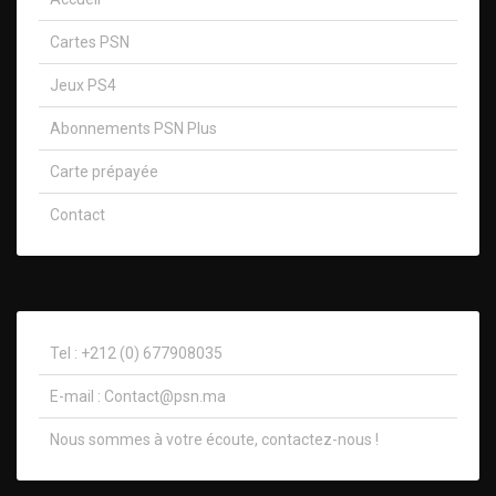
Cartes PSN
Jeux PS4
Abonnements PSN Plus
Carte prépayée
Contact
Tel : +212 (0) 677908035
E-mail :
Contact@psn.ma
Nous sommes à votre écoute, contactez-nous !​