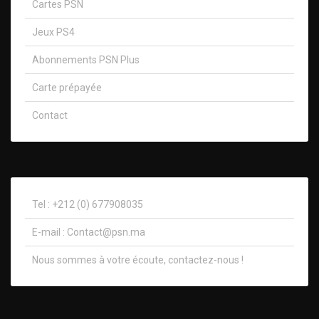
Cartes PSN
Jeux PS4
Abonnements PSN Plus
Carte prépayée
Contact
Tel : +212 (0) 677908035
E-mail :
Contact@psn.ma
Nous sommes à votre écoute, contactez-nous !​