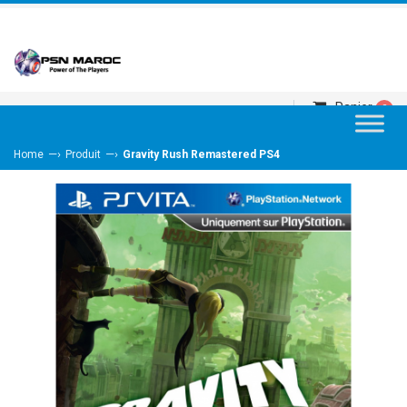
Panier
0
—›
—›
Home
Produit
Gravity Rush Remastered PS4