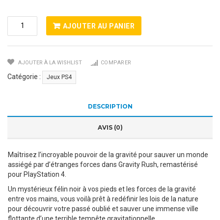
Quantité
AJOUTER AU PANIER
De
Gravity
Rush
AJOUTER À LA WISHLIST
COMPARER
Remastered
PS4
Catégorie :
Jeux PS4
DESCRIPTION
AVIS (0)
Maîtrisez l’incroyable pouvoir de la gravité pour sauver un monde
assiégé par d’étranges forces dans Gravity Rush, remastérisé
pour PlayStation 4.
Un mystérieux félin noir à vos pieds et les forces de la gravité
entre vos mains, vous voilà prêt à redéfinir les lois de la nature
pour découvrir votre passé oublié et sauver une immense ville
flottante d’une terrible tempête gravitationnelle.