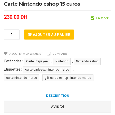
Carte Nintendo eshop 15 euros
230.00
DH
En stock
Quantité
AJOUTER AU PANIER
De
Carte
Nintendo
AJOUTER À LA WISHLIST
COMPARER
Eshop
15
Catégories :
,
,
Carte Prépayée
Nintendo
Nintendo eshop
Euros
Étiquettes :
,
carte cadeaux nintendo maroc
,
carte nintendo maroc
gift cards eshop nintendo maroc
DESCRIPTION
AVIS (0)