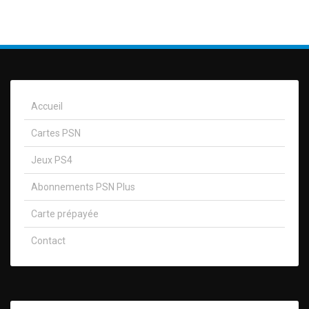
Accueil
Cartes PSN
Jeux PS4
Abonnements PSN Plus
Carte prépayée
Contact