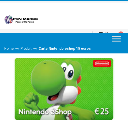
Panier
0
—›
—›
Home
Produit
Carte Nintendo eshop 15 euros