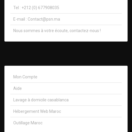
Tel : +212 (0) 677908035
E-mail :
Contact@psn.ma
Nous sommes à votre écoute, contactez-nous !​
Mon Compte
Aide
Lavage à domicile casablanca
Hébergement Web Maroc
Outillage Maroc