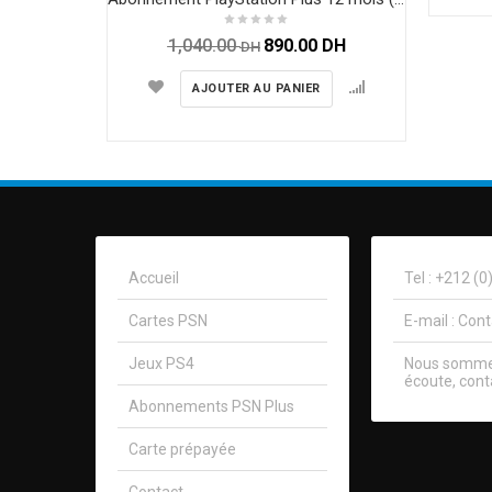
1,040.00
890.00
DH
DH
AJOUTER AU PANIER
Accueil
Tel : +212 (
Cartes PSN
E-mail :
Con
Jeux PS4
Nous sommes
écoute, cont
Abonnements PSN Plus
Carte prépayée