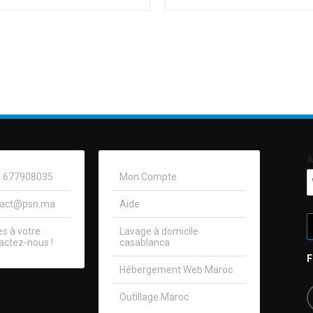
A
0) 677908035
Mon Compte
tact@psn.ma
Aide
 à votre
Lavage à domicile
actez-nous !​
casablanca
Hébergement Web Maroc
Outillage Maroc