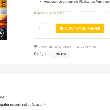
Accessoires optionnels :PlayStation Plus (re
Disponible sur commande
Quantité
AJOUTER AU PANIER
De
Battlefield
Hardline
AJOUTER À LA WISHLIST
COMPARER
Catégorie :
Jeux PS4
ine”
igatoires sont indiqués avec
*