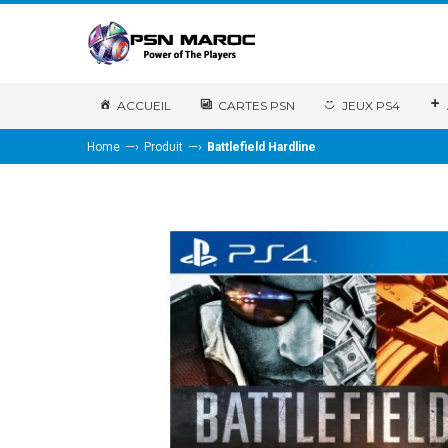
ACCUEIL
CARTES PSN
JEUX PS4
—›
—›
Home
Produit
Battlefield Hardline