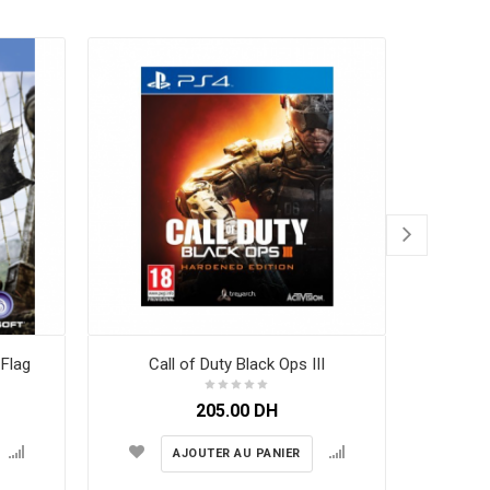
 Flag
Call of Duty Black Ops III
Carte P
205.00
DH
5
AJOUTER AU PANIER