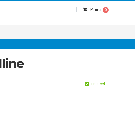
Panier
0
dline
En stock