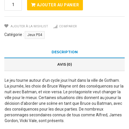
Quantité
AJOUTER AU PANIER
De
Batman
-
AJOUTER À LA WISHLIST
COMPARER
The
Telltale
Catégorie :
Jeux PS4
Series
DESCRIPTION
AVIS (0)
Le jeu tourne autour d’un cycle jour/nuit dans la ville de Gotham.
La journée, les choix de Bruce Wayne ont des conséquences sur la
nuit avec Batman, et vice-versa. Le protagoniste veut changer la
ville pour le mieux. Certaines situations clés donnent au joueur la
décision d’aborder une scène en tant que Bruce ou Batman, avec
des conséquences pour les deux parties. De nombreux
personnages secondaires connus de tous comme Alfred, James
Gordon, Vicki Vale, sont présents.