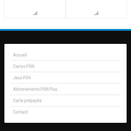
Accueil
Cartes PSN
Jeux PS4
Abonnements PSN Plus
Carte prépayée
Contact