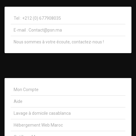
Tel : +212 (0) 677908035
E-mail :
Contact@psn.ma
Nous sommes à votre écoute, contactez-nous !​
Mon Compte
Aide
Lavage à domicile casablanca
Hébergement Web Maroc