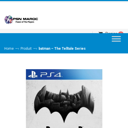
Panier
0
—›
—›
Home
Produit
batman – The Telltale Series