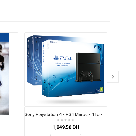
Sony Playstation 4 - PS4 Maroc - 1To - Noir
BL
1,849.50
DH