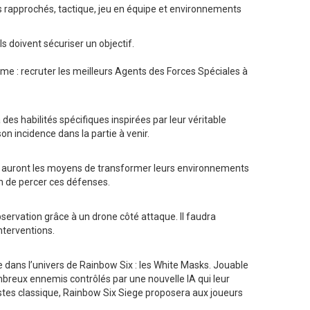
ts rapprochés, tactique, jeu en équipe et environnements
 doivent sécuriser un objectif.
e : recruter les meilleurs Agents des Forces Spéciales à
es habilités spécifiques inspirées par leur véritable
on incidence dans la partie à venir.
urs auront les moyens de transformer leurs environnements
en de percer ces défenses.
servation grâce à un drone côté attaque. Il faudra
nterventions.
 dans l’univers de Rainbow Six : les White Masks. Jouable
mbreux ennemis contrôlés par une nouvelle IA qui leur
stes classique, Rainbow Six Siege proposera aux joueurs