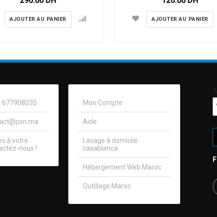
290.00
DH
120.00
DH
AJOUTER AU PANIER
AJOUTER AU PANIER
A
0) 677908035
Mon Compte
tact@psn.ma
Aide
 à votre
Lavage à domicile
actez-nous !​
casablanca
Hébergement Web Maroc
Outillage Maroc