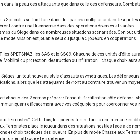
i bien dans la peau des attaquants que dans celle des défenseurs. Comba
Spéciales se font face dans des parties multijoueur dans lesquelles ils
rent contre une IA ennemie dans des opérations diverses et variées.
smes du Siège dans de nombreuses situations scénarisées. Son but ultim
Le mode Mission est jouable seul ou jusqu’à 5 joueurs en coopérations.
, les SPETSNAZ, les SAS et le GSG9. Chacune de ces unités d’élite aura d
é. Mobilité ou protection, destruction ou infiltration… chaque choix aura s
 de Sièges, un tout nouveau style d’assauts asymétriques. Les défense
ifications, alors que les attaquants devront au contraire trouver un moy
t chacun des 2 camps préparer l’assaut : fortification côté défense, ob
 communiquant efficacement avec vos coéquipiers pour coordonner vos i
 Terroristes”. Cette fois, les joueurs feront face à une menace inédite
x Terroristes place le joueur dans des situations hostiles face à de no
ons et choix tactiques des joueurs. En plus du mode Chasse aux Terrori
à la fois en attaque et en défense.