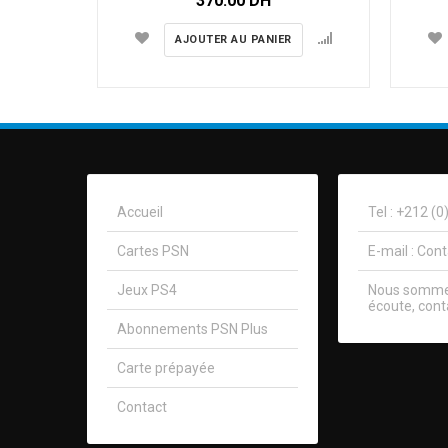
370.00
DH
AJOUTER AU PANIER
Accueil
Tel : +212 (
Cartes PSN
E-mail :
Con
Jeux PS4
Nous sommes
écoute, cont
Abonnements PSN Plus
Carte prépayée
Contact