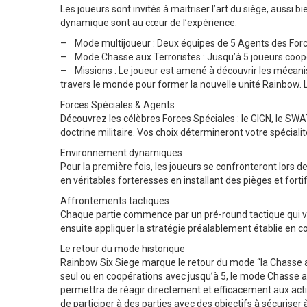
Les joueurs sont invités à maitriser l’art du siège, auss
dynamique sont au cœur de l’expérience.
– Mode multijoueur : Deux équipes de 5 Agents des Forces 
– Mode Chasse aux Terroristes : Jusqu’à 5 joueurs coopè
– Missions : Le joueur est amené à découvrir les mécani
travers le monde pour former la nouvelle unité Rainbow. 
Forces Spéciales & Agents
Découvrez les célèbres Forces Spéciales : le GIGN, le SWAT
doctrine militaire. Vos choix détermineront votre spécialit
Environnement dynamiques
Pour la première fois, les joueurs se confronteront lors
en véritables forteresses en installant des pièges et fort
Affrontements tactiques
Chaque partie commence par un pré-round tactique qui voi
ensuite appliquer la stratégie préalablement établie en
Le retour du mode historique
Rainbow Six Siege marque le retour du mode “la Chasse aux
seul ou en coopérations avec jusqu’à 5, le mode Chasse au
permettra de réagir directement et efficacement aux acti
de participer à des parties avec des objectifs à sécuriser 