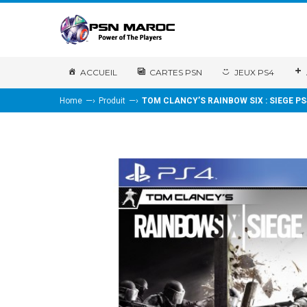
ACCUEIL
CARTES PSN
JEUX PS4
—›
—›
Home
Produit
TOM CLANCY’S RAINBOW SIX : SIEGE PS