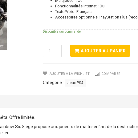
Multijoueur : Oui
Fonctionnalités Internet : Oui
Texte/Voix : Français
Accessoires optionnels :PlayStation Plus (re
Disponible sur commande
Quantité
AJOUTER AU PANIER
De
TOM
CLANCY'S
AJOUTER À LA WISHLIST
COMPARER
RAINBOW
SIX
Catégorie :
Jeux PS4
:
SIEGE
PS4
éta. Offre limitée.
Rainbow Six Siege propose aux joueurs de maîtriser l’art de la destructi
e jeu.