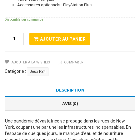
Accessoires optionnels : PlayStation Plus
Disponible sur commande
Quantité
AJOUTER AU PANIER
De
The
Division
AJOUTER À LA WISHLIST
COMPARER
Ps4
Catégorie :
Jeux PS4
DESCRIPTION
AVIS (0)
Une pandémie dévastatrice se propage dans les rues de New
York, coupant une par une les infrastructures indispensables. En
l’espace de quelques jours, le manque d’eau et de nourriture
plonge la société dans le chaos. C’est alors qu’intervient la