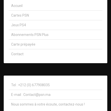
Accueil
Cartes PSN
Jeux PS4
Abonnements PSN Plus
Carte prépayée
Contact
Tel : +212 (0) 677908035
E-mail :
Contact@psn.ma
Nous sommes à votre écoute, contactez-nous !​