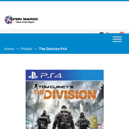
Panier
0
—›
—›
Home
Produit
The Division Ps4