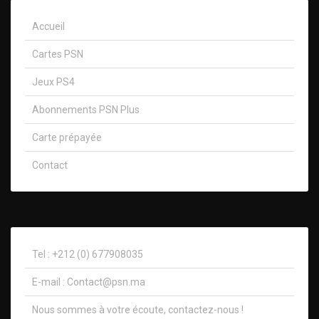
Accueil
Cartes PSN
Jeux PS4
Abonnements PSN Plus
Carte prépayée
Contact
Tel : +212 (0) 677908035
E-mail :
Contact@psn.ma
Nous sommes à votre écoute, contactez-nous !​