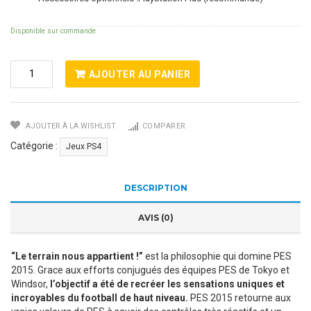
Disponible sur commande
Quantité
AJOUTER AU PANIER
De
PES
2015
AJOUTER À LA WISHLIST
COMPARER
Pro
Evolution
Catégorie :
Jeux PS4
Soccer
DESCRIPTION
AVIS (0)
“Le terrain nous appartient !”
est la philosophie qui domine PES
2015. Grace aux efforts conjugués des équipes PES de Tokyo et
Windsor,
l’objectif a été de recréer les sensations uniques et
incroyables du football de haut niveau.
PES 2015 retourne aux