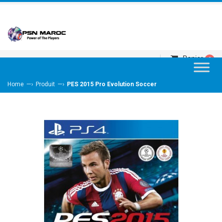
Panier
0
—›
—›
Home
Produit
PES 2015 Pro Evolution Soccer