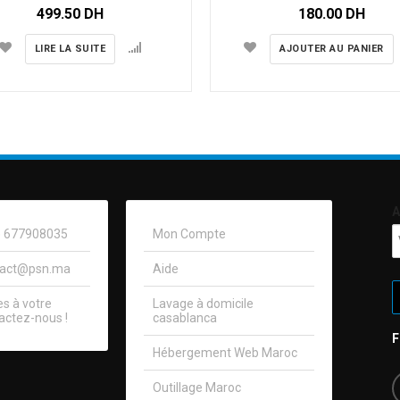
499.50
DH
180.00
DH
LIRE LA SUITE
AJOUTER AU PANIER
A
0) 677908035
Mon Compte
tact@psn.ma
Aide
 à votre
Lavage à domicile
actez-nous !​
casablanca
Hébergement Web Maroc
Outillage Maroc