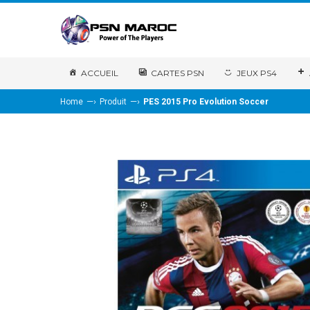
ACCUEIL
CARTES PSN
JEUX PS4
—›
—›
Home
Produit
PES 2015 Pro Evolution Soccer