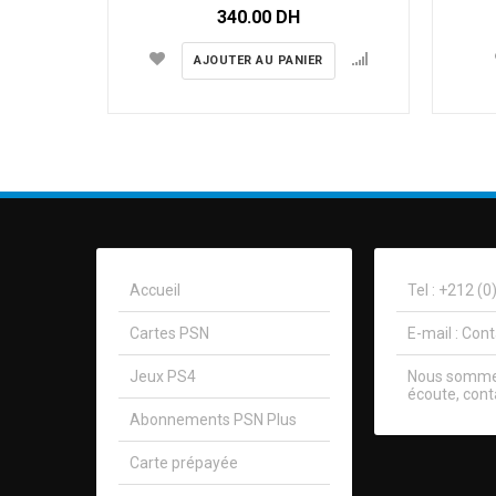
340.00
DH
AJOUTER AU PANIER
Accueil
Tel : +212 (
Cartes PSN
E-mail :
Con
Jeux PS4
Nous sommes
écoute, cont
Abonnements PSN Plus
Carte prépayée