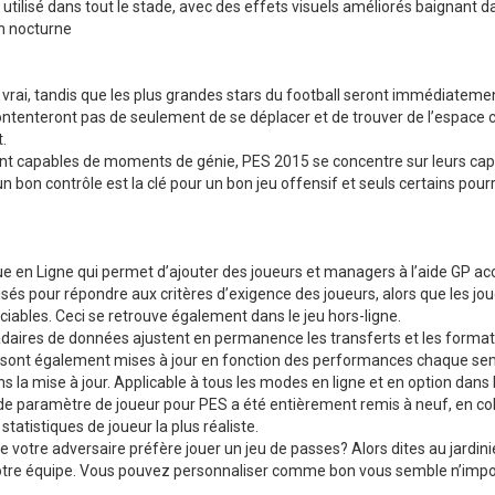
 utilisé dans tout le stade, avec des effets visuels améliorés baignant 
ch nocturne
vrai, tandis que les plus grandes stars du football seront immédiatemen
ntenteront pas de seulement de se déplacer et de trouver de l’espace co
.
ont capables de moments de génie, PES 2015 se concentre sur leurs capac
n bon contrôle est la clé pour un bon jeu offensif et seuls certains pour
en Ligne qui permet d’ajouter des joueurs et managers à l’aide GP acc
lisés pour répondre aux critères d’exigence des joueurs, alors que les j
iables. Ceci se retrouve également dans le jeu hors-ligne.
ires de données ajustent en permanence les transferts et les formation
 sont également mises à jour en fonction des performances chaque semai
 la mise à jour. Applicable à tous les modes en ligne et en option dans 
e paramètre de joueur pour PES a été entièrement remis à neuf, en col
tatistiques de joueur la plus réaliste.
 votre adversaire préfère jouer un jeu de passes? Alors dites au jardinie
e votre équipe. Vous pouvez personnaliser comme bon vous semble n’impo