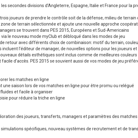
es secondes divisions d’Angleterre, Espagne, Italie et France pour la pr
ois joueurs de prendre le contrôle soit de la défense, milieu de terrain 
zone de terrain sélectionnée et ajoute une nouvelle approche coopérati
 managers se trouvent dans PES 2015, Européens et Sud-Americains
 via le nouveau mode myClub et débloqué dans les modes de jeu
 de retour avec différents choix de combinaison: motif du terrain, couleur
 incluent l’éditeur de manager, de nouvelles options pour les joueurs et 
nouveaux détails esthétiques sont inclus comme de meilleures couleurs
 facile d’accès. PES 2015 se souvient aussi de vos modes de jeu préfér
orer les matches en ligne
une saison lors de vos matches en ligne pour être promu ou relégué
luides et facile à organiser
ie pour réduire la triche en ligne
élioration des joueurs, transferts, managers et paramètres des matche
simulations spécifiques, nouveau systèmes de recrutement et de trans