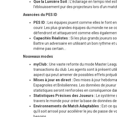
Que la Lumière Soit :
L’éclairage en temps réel est
l’éblouissement pur des projecteurs lors d’un mat
Avancées du PES ID
PES ID :
Les équipes jouent comme elles le font en 
courir. Les plus grandes équipes du monde ne se co
défendront et attaqueront comme elles également
Capacités Réalistes :
Si les plus grands joueurs s
Battre un adversaire en utilisant un bon rythme et u
même pas certain…
Nouveaux modes
myClub :
Une vaste refonte du mode Master League 
transactions du club. Les agents sont à présent uti
aspect qui peut amener de possibles effets préjudic
Mises à jour en direct :
Des mises à jour hebdomada
Espagnoles et Brésiliennes. Les données de joueur
statistiques seront renforcées en conséquence dans
Statistiques Précises des Joueurs :
Le système d
travers le monde pour créer la base de données de s
Environnements de Match Adaptables :
Est-ce que
qu’il soit arrosé pour accélérer le jeu de passe d
besoins.