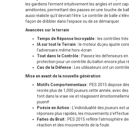
les gardiens ferment intuitivement les angles et sont cap
améliorées, permettant des passes en une touche de balle
aussi réaliste qu’il devrait l’être. Le contrôle de balle s’
façon de dribbler dans l’espace ou de se démarquer.
Avancées sur le terrain
Temps de Réponse Incroyable :
les contrôles trè
IA sur tout le Terrain :
le moteur du jeu ajuste con
l’adversaire même hors-écran
Tout dans le Contrôle :
Passez les défenseurs en u
protection pour un contrôle du ballon encore plus r
Cas de la Défense :
Les utilisateurs ont un contrôl
Mise en avant de la nouvelle génération
Motifs Comportementaux :
PES 2015 dispose déso
recrée plus de 1,000 joueurs cette année, avec des 
font dans la vraie vie et réagissent émotionnelleme
jouent!
Poésie en Action :
L’individualité des joueurs est
réponses plus rapides, les mouvements s’effectuent
Faites du Bruit :
PES 2015 reflète l’atmosphère de
réaction et des mouvements de la foule.