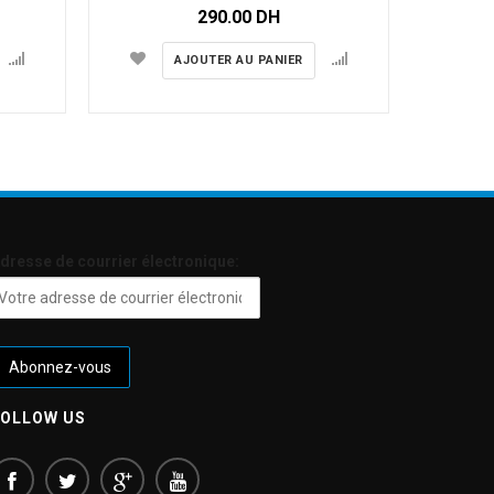
C
290.00
DH
1,
AJOUTER AU PANIER
dresse de courrier électronique:
FOLLOW US