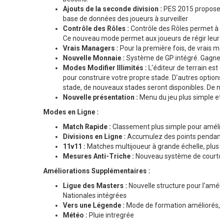
Ajouts de la seconde division :
PES 2015 propose l
base de données des joueurs à surveiller
Contrôle des Rôles :
Contrôle des Rôles permet à tr
Ce nouveau mode permet aux joueurs de régir leur 
Vrais Managers :
Pour la première fois, de vrais
Nouvelle Monnaie :
Système de GP intégré. Gagne
Modes Modifier Illimités :
L’éditeur de terrain est
pour construire votre propre stade. D’autres options
stade, de nouveaux stades seront disponibles. De 
Nouvelle présentation :
Menu du jeu plus simple et
Modes en Ligne :
Match Rapide :
Classement plus simple pour améli
Divisions en Ligne :
Accumulez des points pendant 
11v11 :
Matches multijoueur à grande échelle, plus f
Mesures Anti-Triche :
Nouveau système de courtois
Améliorations Supplémentaires :
Ligue des Masters :
Nouvelle structure pour l’am
Nationales intégrées
Vers une Légende :
Mode de formation améliorés, 
Météo :
Pluie intregrée