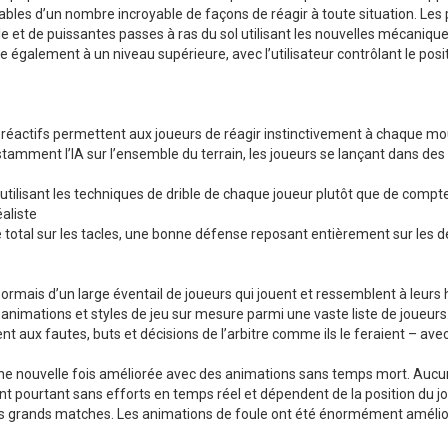
ables d’un nombre incroyable de façons de réagir à toute situation. Les
 et de puissantes passes à ras du sol utilisant les nouvelles mécaniqu
élève également à un niveau supérieure, avec l’utilisateur contrôlant le po
s réactifs permettent aux joueurs de réagir instinctivement à chaque m
stamment l’IA sur l’ensemble du terrain, les joueurs se lançant dans d
tilisant les techniques de drible de chaque joueur plutôt que de compt
éaliste
e total sur les tacles, une bonne défense reposant entièrement sur les dé
rmais d’un large éventail de joueurs qui jouent et ressemblent à leurs
animations et styles de jeu sur mesure parmi une vaste liste de joueurs.
nt aux fautes, buts et décisions de l’arbitre comme ils le feraient – ave
 une nouvelle fois améliorée avec des animations sans temps mort. Aucun 
 pourtant sans efforts en temps réel et dépendent de la position du jou
s grands matches. Les animations de foule ont été énormément amélior