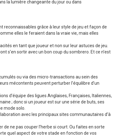
dans la lumière changeante du jour ou dans
t reconnaissables grâce à leur style de jeu et façon de
mme elles le feraient dans la vraie vie, mais elles
ités en tant que joueur et non sur leur astuces de jeu.
ront s’en sortir avec un bon coup du sombrero. Et ce n’est
umulés ou via des micro-transactions au sein des
oueurs mécontents peuvent perturber l’équilibre d’un
s d’équipe des ligues Anglaises, Françaises, Italiennes,
ne ; donc si un joueur est sur une série de buts, ses
le mode solo.
laboration avec les principaux sites communautaires d’à
r de ne pas couper l’herbe si court. Ou faites en sorte
rte quel aspect de votre stade en fonction de vos