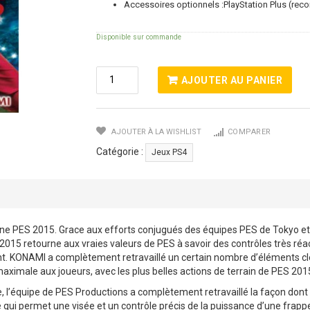
Accessoires optionnels :PlayStation Plus (re
Disponible sur commande
Quantité
AJOUTER AU PANIER
De
PES
2015
AJOUTER À LA WISHLIST
COMPARER
Pro
Evolution
Catégorie :
Jeux PS4
Soccer
ine PES 2015. Grace aux efforts conjugués des équipes PES de Tokyo e
015 retourne aux vraies valeurs de PES à savoir des contrôles très réac
ouent. KONAMI a complètement retravaillé un certain nombre d’éléments cl
maximale aux joueurs, avec les plus belles actions de terrain de PES 20
e, l’équipe de PES Productions a complètement retravaillé la façon dont
ui permet une visée et un contrôle précis de la puissance d’une frappe a