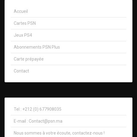
Accueil
Cartes PSN
Jeux PS4
Abonnements PSN Plus
Carte prépayée
Contact
Tel : +212 (0) 677908035
E-mail :
Contact@psn.ma
Nous sommes à votre écoute, contactez-nous !​