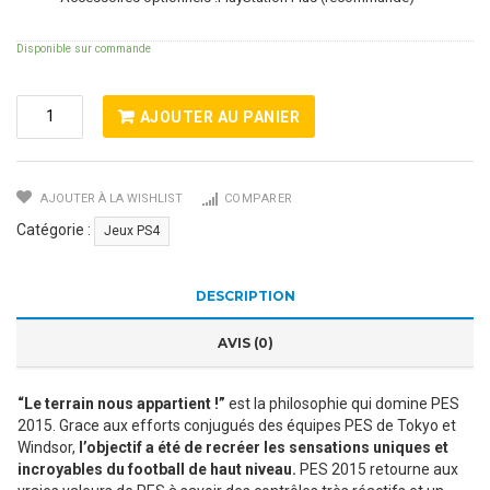
Disponible sur commande
Quantité
AJOUTER AU PANIER
De
PES
2015
AJOUTER À LA WISHLIST
COMPARER
Pro
Evolution
Catégorie :
Jeux PS4
Soccer
DESCRIPTION
AVIS (0)
“Le terrain nous appartient !”
est la philosophie qui domine PES
2015. Grace aux efforts conjugués des équipes PES de Tokyo et
Windsor,
l’objectif a été de recréer les sensations uniques et
incroyables du football de haut niveau.
PES 2015 retourne aux