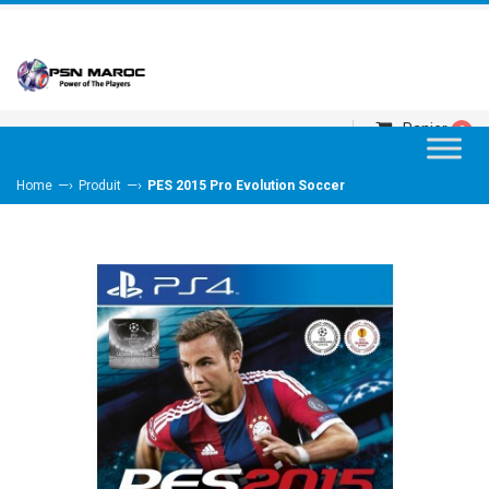
Panier
0
—›
—›
Home
Produit
PES 2015 Pro Evolution Soccer