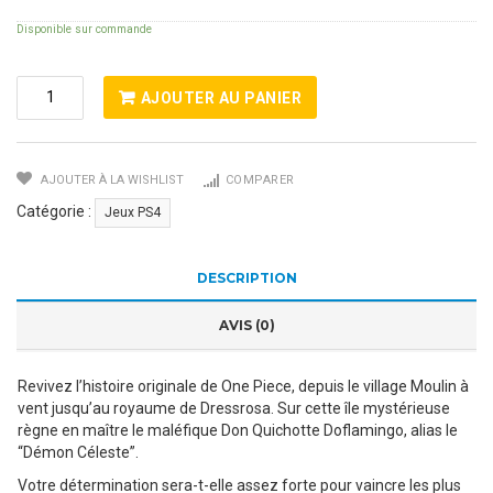
Disponible sur commande
Quantité
AJOUTER AU PANIER
De
One
Piece
AJOUTER À LA WISHLIST
COMPARER
Pirate
Warriors
Catégorie :
Jeux PS4
3
DESCRIPTION
AVIS (0)
Revivez l’histoire originale de One Piece, depuis le village Moulin à
vent jusqu’au royaume de Dressrosa. Sur cette île mystérieuse
règne en maître le maléfique Don Quichotte Doflamingo, alias le
“Démon Céleste”.
Votre détermination sera-t-elle assez forte pour vaincre les plus