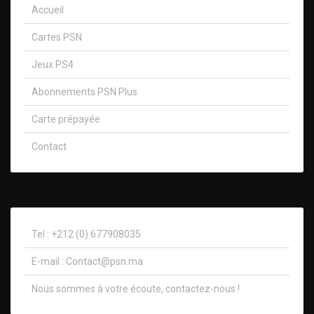
Accueil
Cartes PSN
Jeux PS4
Abonnements PSN Plus
Carte prépayée
Contact
Tel : +212 (0) 677908035
E-mail :
Contact@psn.ma
Nous sommes à votre écoute, contactez-nous !​