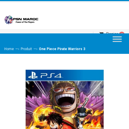
Panier
0
—›
—›
Home
Produit
One Piece Pirate Warriors 3