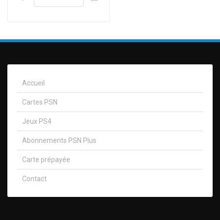
Accueil
Cartes PSN
Jeux PS4
Abonnements PSN Plus
Carte prépayée
Contact