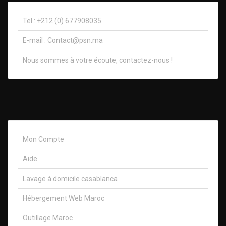
Tel : +212 (0) 677908035
E-mail :
Contact@psn.ma
Nous sommes à votre écoute, contactez-nous !​
Mon Compte
Aide
Lavage à domicile casablanca
Hébergement Web Maroc
Outillage Maroc