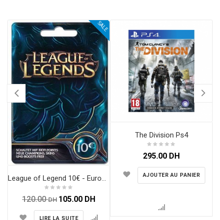
SALE
The Division Ps4
295.00
DH
AJOUTER AU PANIER
League of Legend 10€ - Europe France Au Maroc
120.00
105.00
DH
DH
LIRE LA SUITE