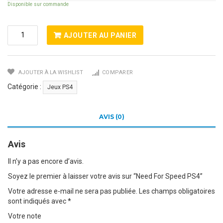
Disponible sur commande
Quantité
AJOUTER AU PANIER
De
Need
For
AJOUTER À LA WISHLIST
COMPARER
Speed
PS4
Catégorie :
Jeux PS4
AVIS (0)
Avis
Il n’y a pas encore d’avis.
Soyez le premier à laisser votre avis sur “Need For Speed PS4”
Votre adresse e-mail ne sera pas publiée.
Les champs obligatoires
sont indiqués avec
*
Votre note