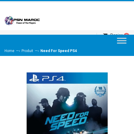
Panier
0
—›
—›
Home
Produit
Need For Speed PS4