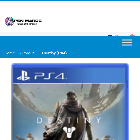
Panier
0
—›
—›
Home
Produit
Destiny (PS4)