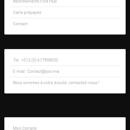
Abonnements PSN Plus
Carte prépayée
Contact
Tel : +212 (0) 677908035
E-mail :
Contact@psn.ma
Nous sommes à votre écoute, contactez-nous !​
Mon Compte