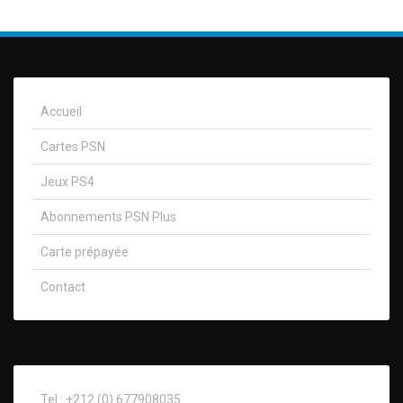
Accueil
Cartes PSN
Jeux PS4
Abonnements PSN Plus
Carte prépayée
Contact
Tel : +212 (0) 677908035