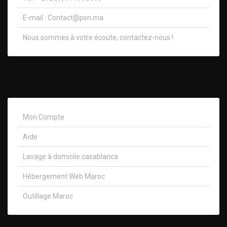
E-mail :
Contact@psn.ma
Nous sommes à votre écoute, contactez-nous !​
Mon Compte
Aide
Lavage à domicile casablanca
Hébergement Web Maroc
Outillage Maroc