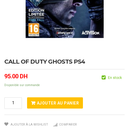
CALL OF DUTY GHOSTS PS4
95.00
DH
En stock
Disponible sur commande
Quantité
AJOUTER AU PANIER
De
CALL
OF
AJOUTER À LA WISHLIST
COMPARER
DUTY