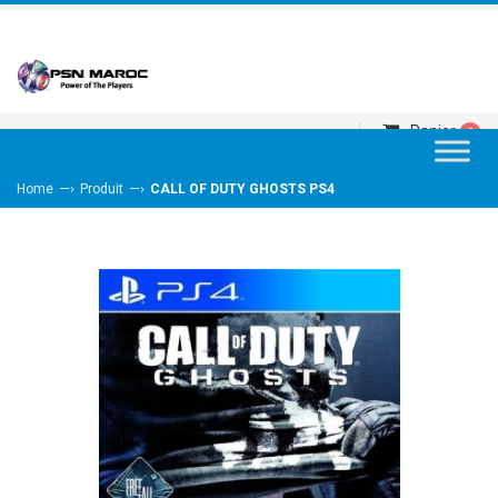
Panier
0
—›
—›
Home
Produit
CALL OF DUTY GHOSTS PS4