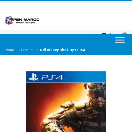
Panier
0
—›
—›
Home
Produit
Call of Duty Black Ops IIIS4