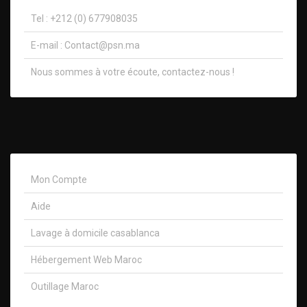
Tel : +212 (0) 677908035
E-mail :
Contact@psn.ma
Nous sommes à votre écoute, contactez-nous !​
Mon Compte
Aide
Lavage à domicile casablanca
Hébergement Web Maroc
Outillage Maroc