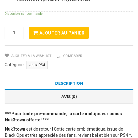
Disponible sur commande
Quantité
AJOUTER AU PANIER
De
Call
Of
AJOUTER À LA WISHLIST
COMPARER
Duty
Black
Catégorie :
Jeux PS4
Ops
IIIS4
DESCRIPTION
AVIS (0)
***Pour toute pré-commande, la carte multijoueur bonus
Nuk3town offerte !***
Nuk3town
est de retour ! Cette carte emblématique, issue de
Black Ops et très appréciée des fans, revient bel et bien sur PS4™,