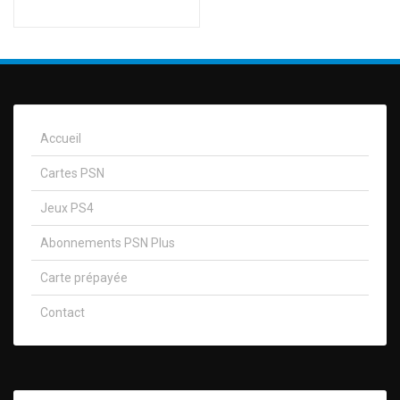
Accueil
Cartes PSN
Jeux PS4
Abonnements PSN Plus
Carte prépayée
Contact