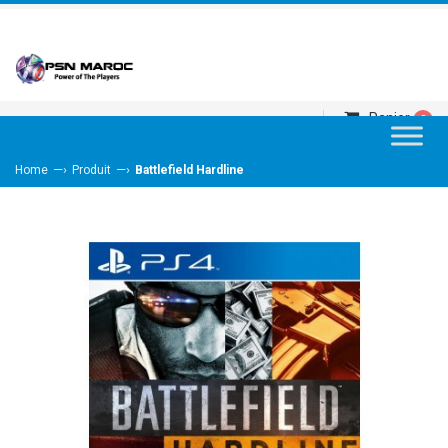
Panier
0
—›
—›
Home
Produit
Battlefield Hardline