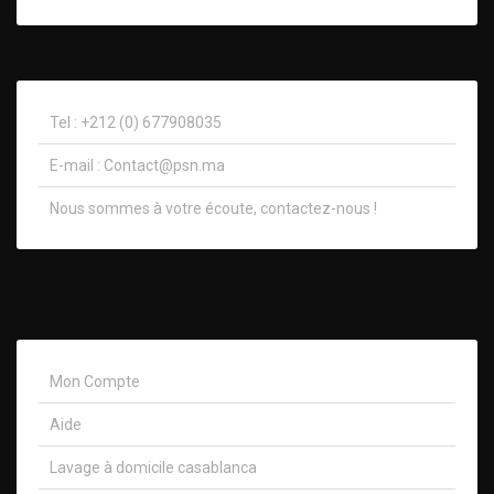
Tel : +212 (0) 677908035
E-mail :
Contact@psn.ma
Nous sommes à votre écoute, contactez-nous !​
Mon Compte
Aide
Lavage à domicile casablanca