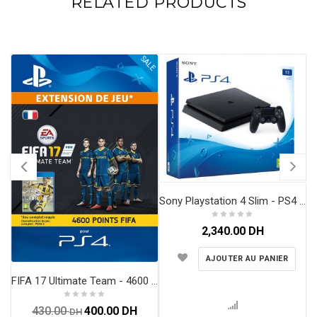
RELATED PRODUCTS
SALE
Sony Playstation 4 Slim - PS4 Maroc - 1To - Noir
2,340.00
DH
AJOUTER AU PANIER
FIFA 17 Ultimate Team - 4600 Points FIFA [Compte français]
430.00
400.00
DH
DH