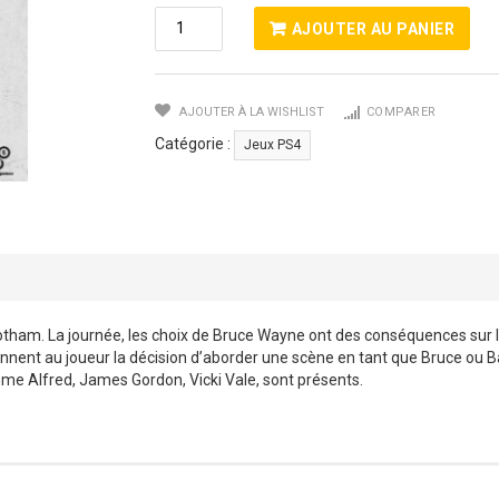
Quantité
AJOUTER AU PANIER
De
Batman
-
AJOUTER À LA WISHLIST
COMPARER
The
Telltale
Catégorie :
Jeux PS4
Series
e Gotham. La journée, les choix de Bruce Wayne ont des conséquences sur 
 donnent au joueur la décision d’aborder une scène en tant que Bruce o
 Alfred, James Gordon, Vicki Vale, sont présents.