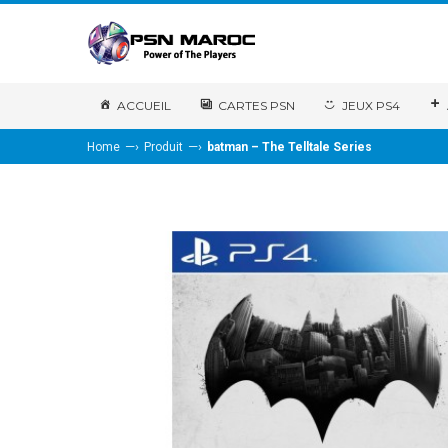
ACCUEIL
CARTES PSN
JEUX PS4
—›
—›
Home
Produit
batman – The Telltale Series