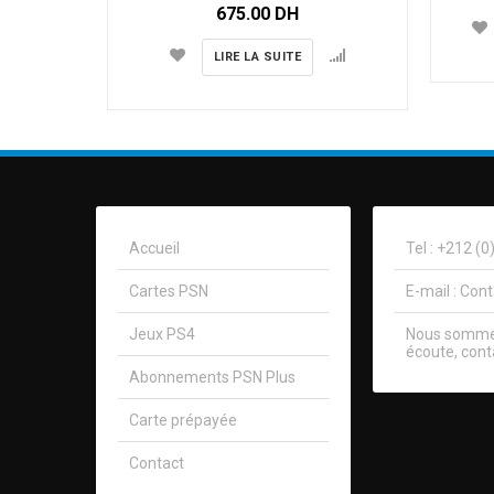
675.00
DH
LIRE LA SUITE
Accueil
Tel : +212 (
Cartes PSN
E-mail :
Con
Jeux PS4
Nous sommes
écoute, cont
Abonnements PSN Plus
Carte prépayée
Contact