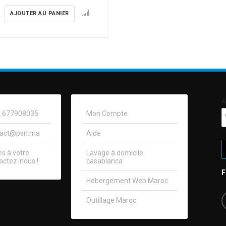
AJOUTER AU PANIER
A
0) 677908035
Mon Compte
tact@psn.ma
Aide
 à votre
Lavage à domicile
actez-nous !​
casablanca
Hébergement Web Maroc
Outillage Maroc