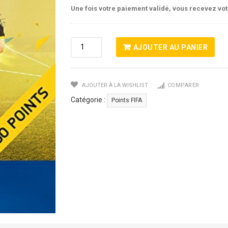
Une fois votre paiement validé, vous recevez vo
Quantité
AJOUTER AU PANIER
De
12000
Points
AJOUTER À LA WISHLIST
COMPARER
FIFA
-
Catégorie :
Points FIFA
FIFA
16
PSN