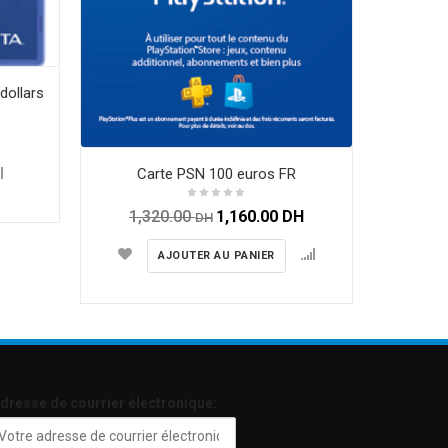
Bat
dollars
Carte PSN 100 euros FR
1,320.00
1,160.00
DH
DH
AJOUTER AU PANIER
dresse de courrier électronique: