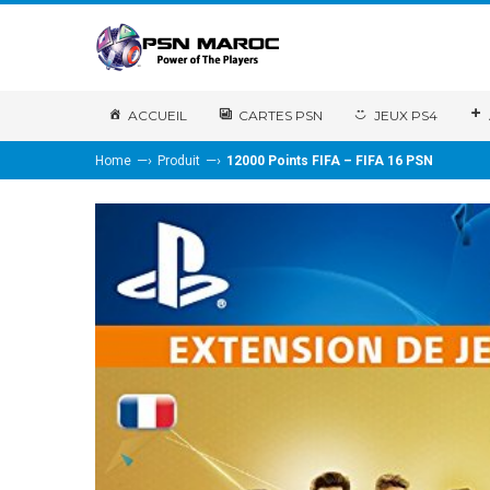
ACCUEIL
CARTES PSN
JEUX PS4
—›
—›
Home
Produit
12000 Points FIFA – FIFA 16 PSN