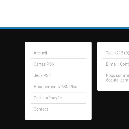
Accueil
Tel : +212 (
Cartes PSN
E-mail :
Con
Jeux PS4
Nous sommes
écoute, cont
Abonnements PSN Plus
Carte prépayée
Contact