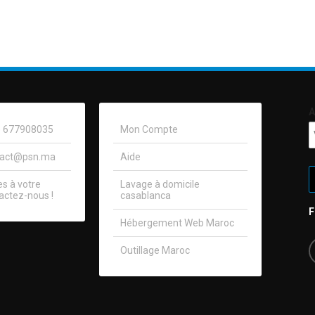
A
0) 677908035
Mon Compte
tact@psn.ma
Aide
 à votre
Lavage à domicile
actez-nous !​
casablanca
Hébergement Web Maroc
Outillage Maroc